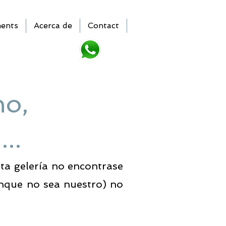
ments
Acerca de
Contact
ho,
..
ta gelería no encontrase
unque no sea nuestro) no