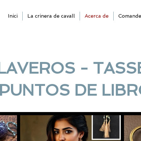
Inici
La crinera de cavall
Acerca de
Comandes
LAVEROS - TASS
PUNTOS DE LIB