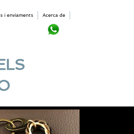
 i enviaments
Acerca de
ELS
RO